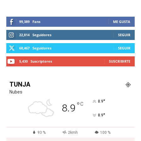
99,389
Fans
ME GUSTA
22,814
Seguidores
SEGUIR
68,467
Seguidores
SEGUIR
5,430
Suscriptores
SUSCRIBIRTE
TUNJA
Nubes
°
8.9
°
C
8.9
°
8.9
93 %
2kmh
100 %