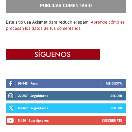
Este sitio usa Akismet para reducir el spam.
Aprende cómo se
procesan los datos de tus comentarios.
99,443
Fans
ME GUSTA
22,857
Seguidores
SEGUIR
68,467
Seguidores
SEGUIR
5,430
Suscriptores
SUSCRIBIRTE