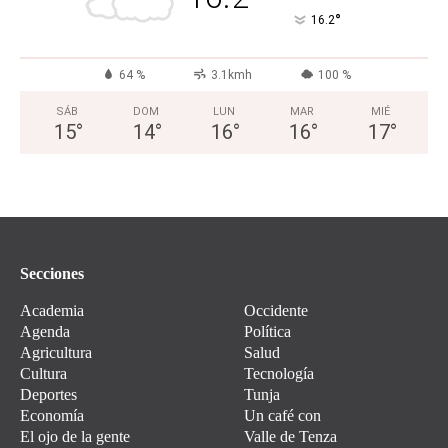
°
16.2
64 %
3.1kmh
100 %
SÁB
DOM
LUN
MAR
MIÉ
15
°
14
°
16
°
16
°
17
°
Secciones
Academia
Occidente
Agenda
Política
Agricultura
Salud
Cultura
Tecnología
Deportes
Tunja
Economía
Un café con
El ojo de la gente
Valle de Tenza