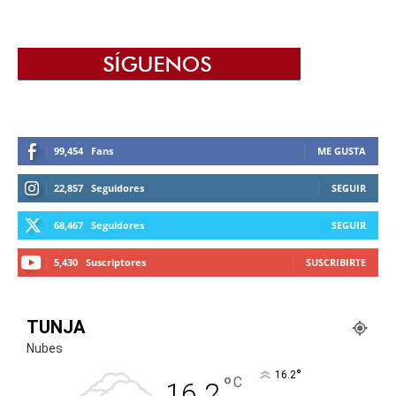
99,454
Fans
ME GUSTA
22,857
Seguidores
SEGUIR
68,467
Seguidores
SEGUIR
5,430
Suscriptores
SUSCRIBIRTE
TUNJA
Nubes
°
16.2
°
C
16.2