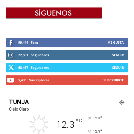
99,444
Fans
ME GUSTA
22,861
Seguidores
SEGUIR
68,467
Seguidores
SEGUIR
5,430
Suscriptores
SUSCRIBIRTE
TUNJA
Cielo Claro
°
12.3
°
C
12.3
°
12.3