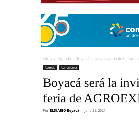
Inicio
Agenda
Boyacá será la invitada de honor e
Agenda
Agricultura
Boyacá será la inv
feria de AGROEX
Por
ELDIARIO Boyacá
-
julio 28, 2021
Cuota