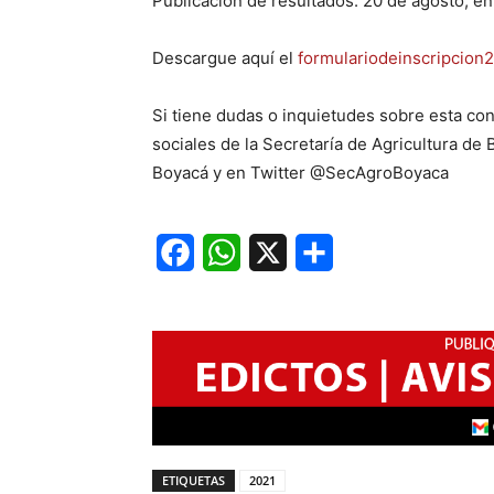
Publicación de resultados: 20 de agosto, en
Descargue aquí el
formulariodeinscripci
Si tiene dudas o inquietudes sobre esta co
sociales de la Secretaría de Agricultura de
Boyacá y en Twitter @SecAgroBoyaca
Facebook
WhatsApp
X
Share
ETIQUETAS
2021