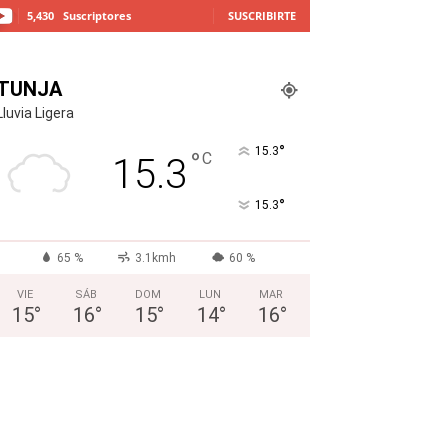
5,430
Suscriptores
SUSCRIBIRTE
TUNJA
Lluvia Ligera
°
15.3
°
C
15.3
°
15.3
65 %
3.1kmh
60 %
VIE
SÁB
DOM
LUN
MAR
15
°
16
°
15
°
14
°
16
°