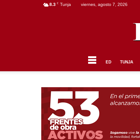
C
8.3
Tunja
viernes, agosto 7, 2026
ED
TUNJA