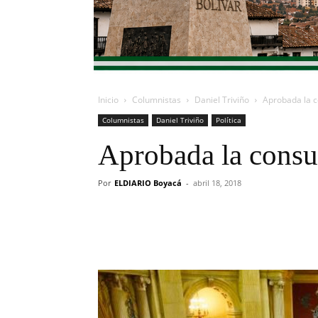
Inicio
Columnistas
Daniel Triviño
Aprobada la c
Columnistas
Daniel Triviño
Política
Aprobada la consu
Por
ELDIARIO Boyacá
-
abril 18, 2018
Cuota