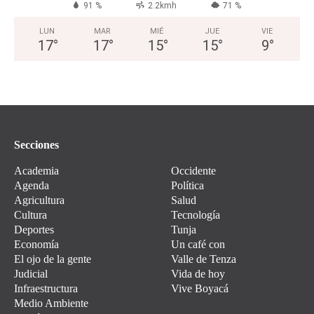
91 %
2.2kmh
71 %
LUN
MAR
MIÉ
JUE
VIE
17
°
17
°
15
°
15
°
9
°
Secciones
Academia
Occidente
Agenda
Política
Agricultura
Salud
Cultura
Tecnología
Deportes
Tunja
Economía
Un café con
El ojo de la gente
Valle de Tenza
Judicial
Vida de hoy
Infraestructura
Vive Boyacá
Medio Ambiente