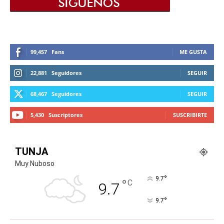
99,457
Fans
ME GUSTA
22,881
Seguidores
SEGUIR
68,467
Seguidores
SEGUIR
5,430
Suscriptores
SUSCRIBIRTE
TUNJA
Muy Nuboso
°
9.7
°
C
9.7
°
9.7