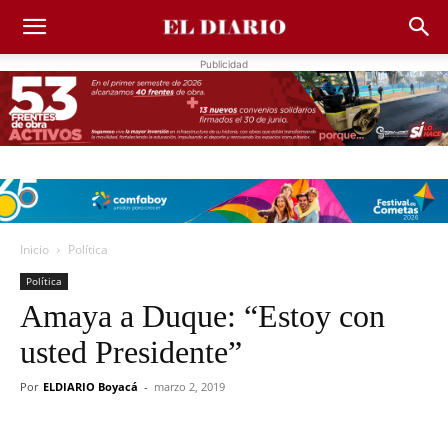
Publicidad
Inicio
Política
Política
Amaya a Duque: “Estoy con
usted Presidente”
Por
ELDIARIO Boyacá
-
marzo 2, 2019