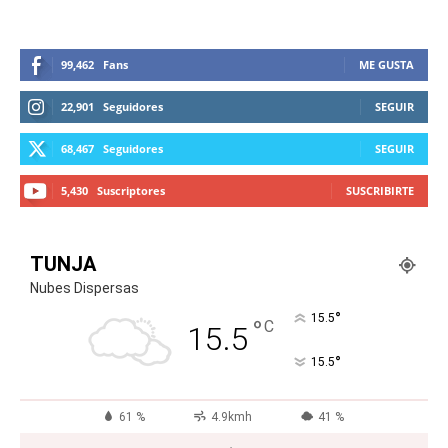
99,462
Fans
ME GUSTA
22,901
Seguidores
SEGUIR
68,467
Seguidores
SEGUIR
5,430
Suscriptores
SUSCRIBIRTE
TUNJA
Nubes Dispersas
°
15.5
°
C
15.5
°
15.5
61 %
4.9kmh
41 %