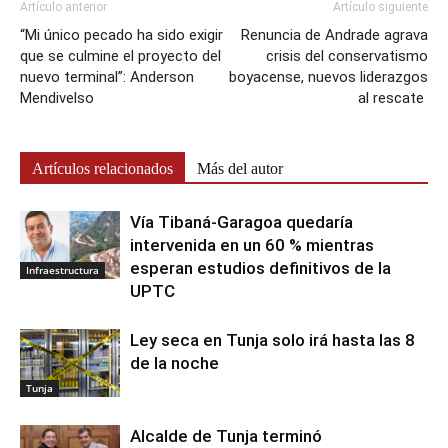
Artículo anterior
Artículo siguiente
“Mi único pecado ha sido exigir
Renuncia de Andrade agrava
que se culmine el proyecto del
crisis del conservatismo
nuevo terminal”: Anderson
boyacense, nuevos liderazgos
Mendivelso
al rescate
Artículos relacionados
Más del autor
Vía Tibaná-Garagoa quedaría
intervenida en un 60 % mientras
esperan estudios definitivos de la
Infraestructura
UPTC
Ley seca en Tunja solo irá hasta las 8
de la noche
Tunja
Alcalde de Tunja terminó