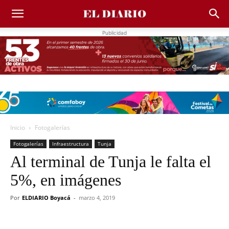
Publicidad
Inicio
Fotogalerías
Fotogalerías
Infraestructura
Tunja
Al terminal de Tunja le falta el
5%, en imágenes
Por
ELDIARIO Boyacá
-
marzo 4, 2019