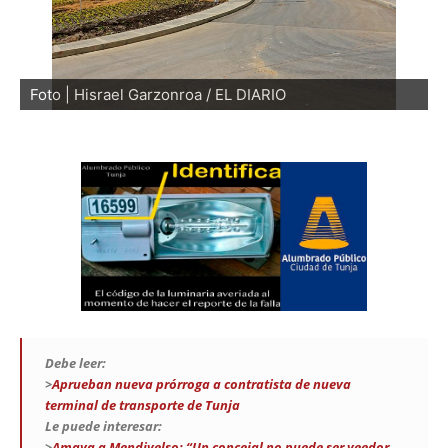
Foto | Hisrael Garzonroa / EL DIARIO
Debe leer:
>
Aprueban nueva prórroga a contratista de nueva
terminal de transporte de Tunja
Le puede interesar:
>
Amaya a Mendivelso: “Un concejal no puede ser veedor