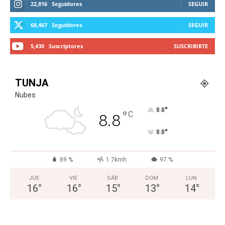
22,816
Seguidores
SEGUIR
68,467
Seguidores
SEGUIR
5,430
Suscriptores
SUSCRIBIRTE
TUNJA
Nubes
°
8.8
°
C
8.8
°
8.8
89 %
1.7kmh
97 %
JUE
VIE
SÁB
DOM
LUN
16
°
16
°
15
°
13
°
14
°